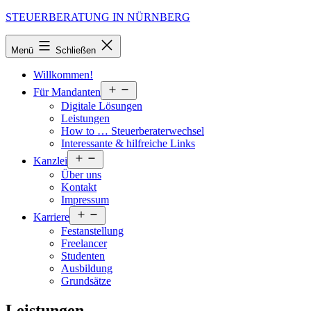
Zum
STEUERBERATUNG IN NÜRNBERG
Inhalt
springen
Menü
Schließen
Willkommen!
Menü
Für Mandanten
öffnen
Digitale Lösungen
Leistungen
How to … Steuerberaterwechsel
Interessante & hilfreiche Links
Menü
Kanzlei
öffnen
Über uns
Kontakt
Impressum
Menü
Karriere
öffnen
Festanstellung
Freelancer
Studenten
Ausbildung
Grundsätze
Leistungen