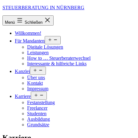
Zum
STEUERBERATUNG IN NÜRNBERG
Inhalt
springen
Menü
Schließen
Willkommen!
Menü
Für Mandanten
öffnen
Digitale Lösungen
Leistungen
How to … Steuerberaterwechsel
Interessante & hilfreiche Links
Menü
Kanzlei
öffnen
Über uns
Kontakt
Impressum
Menü
Karriere
öffnen
Festanstellung
Freelancer
Studenten
Ausbildung
Grundsätze
Karriere