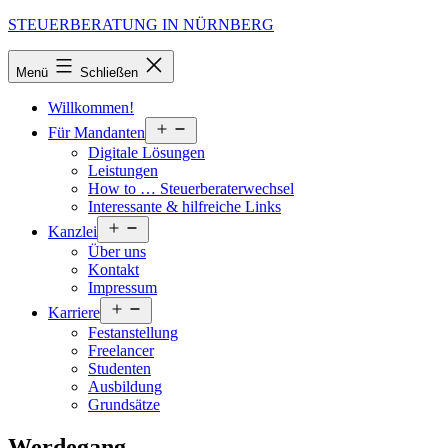
Zum
STEUERBERATUNG IN NÜRNBERG
Inhalt
springen
Menü
Schließen
Willkommen!
Menü
Für Mandanten
öffnen
Digitale Lösungen
Leistungen
How to … Steuerberaterwechsel
Interessante & hilfreiche Links
Menü
Kanzlei
öffnen
Über uns
Kontakt
Impressum
Menü
Karriere
öffnen
Festanstellung
Freelancer
Studenten
Ausbildung
Grundsätze
Werdegang